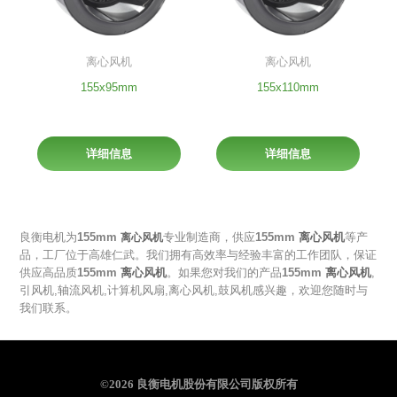
离心风机
离心风机
155x95mm
155x110mm
详细信息
详细信息
良衡电机为
155mm
专业制造商，供应
155mm
离心风机
等产
离心风机
品，工厂位于高雄仁武。我们拥有高效率与经验丰富的工作团队，保证
供应高品质
155mm
离心风机
。如果您对我们的产品
155mm
离心风机
,
引风机
,
轴流风机
,
计算机风扇
,
离心风机
,
鼓风机
感兴趣，欢迎您随时与
我们联系。
©2026 良衡电机股份有限公司版权所有