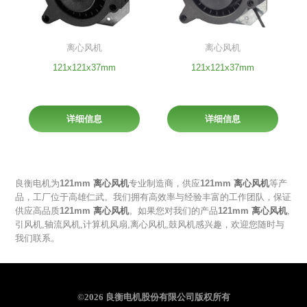
离心风机
离心风机
121x121x37mm
121x121x37mm
详细信息
详细信息
良衡电机为
121mm
离心风机
专业制造商，供应
121mm
离心风机
等产
品，工厂位于高雄仁武。我们拥有高效率与经验丰富的工作团队，保证
供应高品质
121mm
离心风机
。如果您对我们的产品
121mm
离心风机
,
引风机
,
轴流风机
,
计算机风扇
,
离心风机
,
鼓风机
感兴趣，欢迎您随时与
我们联系。
©2026 良衡电机股份有限公司版权所有