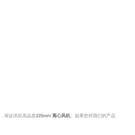
，保证供应高品质
225mm
离心风机
。如果您对我们的产品