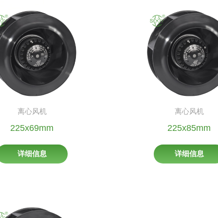
离心风机
离心风机
225x69mm
225x85mm
详细信息
详细信息