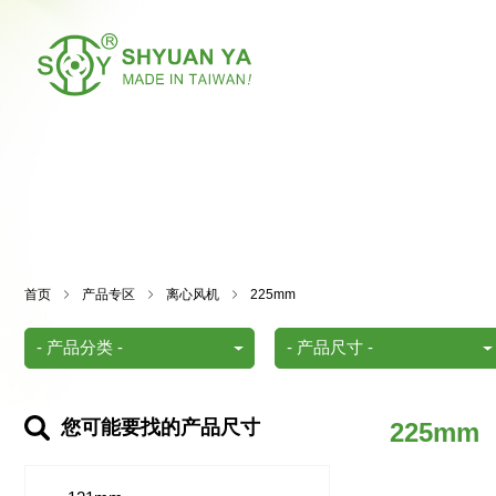
首页
产品专区
离心风机
225mm
您可能要找的产品尺寸
225mm