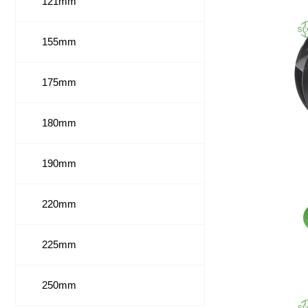
121mm
155mm
175mm
180mm
190mm
220mm
225mm
250mm