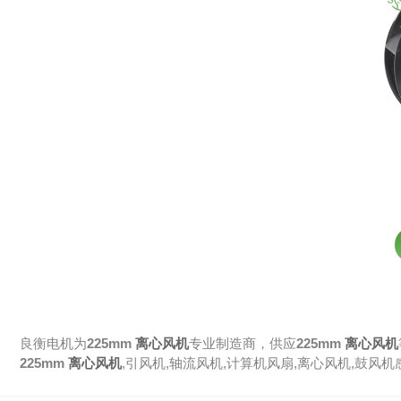
良衡电机为
225mm
离心风机
专业制造商，供应
225mm
离心风机
225mm
离心风机
,
引风机
,
轴流风机
,
计算机风扇
,
离心风机
,
鼓风机